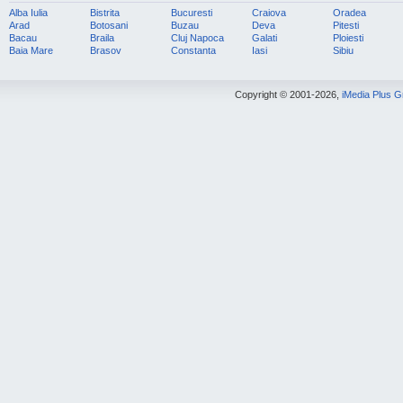
Alba Iulia
Bistrita
Bucuresti
Craiova
Oradea
Arad
Botosani
Buzau
Deva
Pitesti
Bacau
Braila
Cluj Napoca
Galati
Ploiesti
Baia Mare
Brasov
Constanta
Iasi
Sibiu
Copyright © 2001-2026,
iMedia Plus 