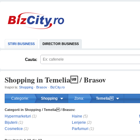
STIRI BUSINESS
DIRECTOR BUSINESS
Cauta:
Shopping in Temelia / Brasov
Inapoi la:
Shopping
·
Brasov
·
BizCity.ro
Categorie:
Shopping
Zona:
Temelia
Categorii in Shopping / Temelia / Brasov:
mareste
Hypermarketuri
(1)
Haine
(5)
Bijuterii
(1)
Lenjerie
(2)
Cosmetice
(1)
Parfumuri
(1)