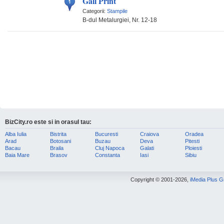
Gall Print
Categorii:
Stampile
B-dul Metalurgiei, Nr. 12-18
BizCity.ro este si in orasul tau:
Alba Iulia
Bistrita
Bucuresti
Craiova
Oradea
Arad
Botosani
Buzau
Deva
Pitesti
Bacau
Braila
Cluj Napoca
Galati
Ploiesti
Baia Mare
Brasov
Constanta
Iasi
Sibiu
Copyright © 2001-2026,
iMedia Plus 