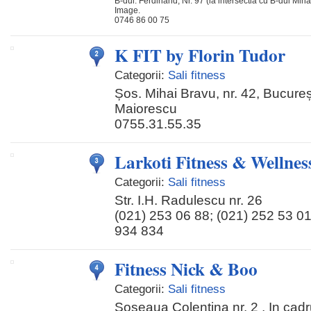
B-dul. Ferdinand, Nr. 97 (la intersectia cu B-dul M
Image.
0746 86 00 75
K FIT by Florin Tudor
Categorii:
Sali fitness
Șos. Mihai Bravu, nr. 42, Bucureșt
Maiorescu
0755.31.55.35
Larkoti Fitness & Wellne
Categorii:
Sali fitness
Str. I.H. Radulescu nr. 26
(021) 253 06 88; (021) 252 53 01
934 834
Fitness Nick & Boo
Categorii:
Sali fitness
Soseaua Colentina nr. 2 , In cad