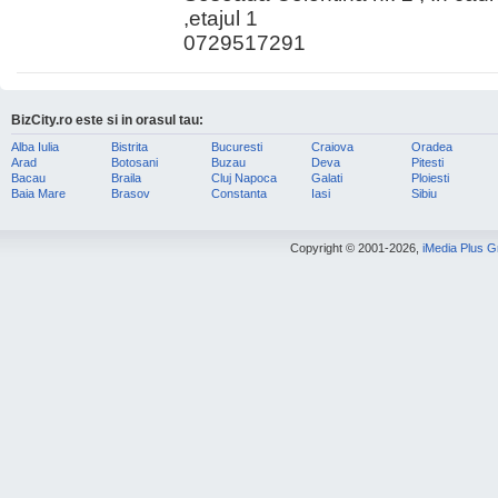
,etajul 1
0729517291
BizCity.ro este si in orasul tau:
Alba Iulia
Bistrita
Bucuresti
Craiova
Oradea
Arad
Botosani
Buzau
Deva
Pitesti
Bacau
Braila
Cluj Napoca
Galati
Ploiesti
Baia Mare
Brasov
Constanta
Iasi
Sibiu
Copyright © 2001-2026,
iMedia Plus 