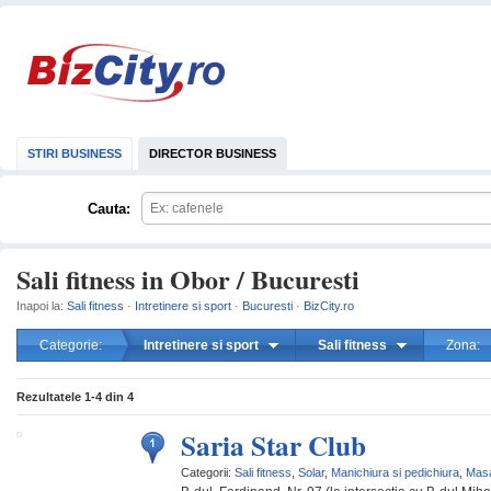
STIRI BUSINESS
DIRECTOR BUSINESS
Cauta:
Sali fitness in Obor / Bucuresti
Inapoi la:
Sali fitness
·
Intretinere si sport
·
Bucuresti
·
BizCity.ro
Categorie:
Intretinere si sport
Sali fitness
Zona:
mareste
Rezultatele
1-4
din
4
Saria Star Club
Categorii:
Sali fitness
,
Solar
,
Manichiura si pedichiura
,
Mas