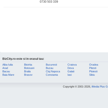
0730 503 339
BizCity.ro este si in orasul tau:
Alba Iulia
Bistrita
Bucuresti
Craiova
Oradea
Arad
Botosani
Buzau
Deva
Pitesti
Bacau
Braila
Cluj Napoca
Galati
Ploiesti
Baia Mare
Brasov
Constanta
Iasi
Sibiu
Copyright © 2001-2026,
iMedia Plus 