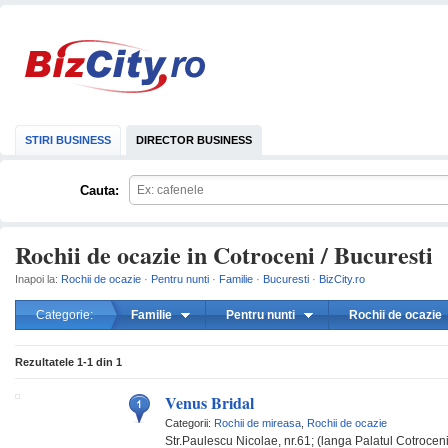
STIRI BUSINESS
DIRECTOR BUSINESS
Cauta:
Rochii de ocazie in Cotroceni / Bucuresti
Inapoi la:
Rochii de ocazie
·
Pentru nunti
·
Familie
·
Bucuresti
·
BizCity.ro
Categorie:
Familie
Pentru nunti
Rochii de ocazie
mareste
Rezultatele
1-1
din
1
Venus Bridal
Categorii:
Rochii de mireasa
,
Rochii de ocazie
Str.Paulescu Nicolae, nr.61; (langa Palatul Cotroceni