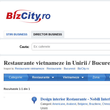
STIRI BUSINESS
DIRECTOR BUSINESS
Cauta:
Restaurante vietnameze in Unirii / Bucure
Inapoi la:
Restaurante vietnameze
·
Restaurante
·
Bucuresti
·
BizCity.ro
Categorie:
Restaurante
Vietnameze
Zona:
mareste
Rezultatele
1-1
din
1
Design interior Restaurante - Nobili Inter
Categorii:
Americane
,
Arabesti
,
Belgiene
,
Braziliene
,
Chinez
Unirii