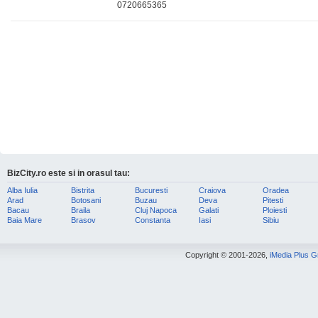
0720665365
BizCity.ro este si in orasul tau:
Alba Iulia
Bistrita
Bucuresti
Craiova
Oradea
Arad
Botosani
Buzau
Deva
Pitesti
Bacau
Braila
Cluj Napoca
Galati
Ploiesti
Baia Mare
Brasov
Constanta
Iasi
Sibiu
Copyright © 2001-2026,
iMedia Plus 