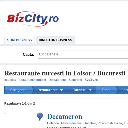
STIRI BUSINESS
DIRECTOR BUSINESS
Cauta:
Restaurante turcesti in Foisor / Bucuresti
Inapoi la:
Restaurante turcesti
·
Restaurante
·
Bucuresti
·
BizCity.ro
Categorie:
Restaurante
Turcesti
Zona:
Foi
mareste
Rezultatele
1-2
din
2
Decameron
Categorii:
Mediteraneene
,
Orientale
,
Pescaresti
,
Pizza
,
Tur