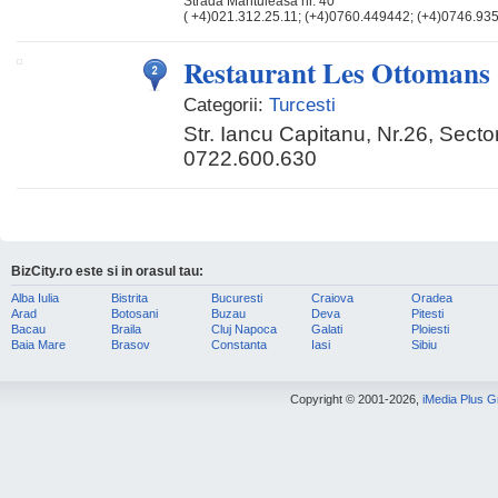
Strada Mantuleasa nr. 40
( +4)021.312.25.11; (+4)0760.449442; (+4)0746.93
Restaurant Les Ottomans
Categorii:
Turcesti
Str. Iancu Capitanu, Nr.26, Secto
0722.600.630
BizCity.ro este si in orasul tau:
Alba Iulia
Bistrita
Bucuresti
Craiova
Oradea
Arad
Botosani
Buzau
Deva
Pitesti
Bacau
Braila
Cluj Napoca
Galati
Ploiesti
Baia Mare
Brasov
Constanta
Iasi
Sibiu
Copyright © 2001-2026,
iMedia Plus 