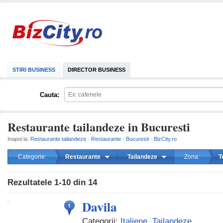
STIRI BUSINESS
DIRECTOR BUSINESS
Cauta:
Restaurante tailandeze in Bucuresti
Inapoi la:
Restaurante tailandeze
·
Restaurante
·
Bucuresti
·
BizCity.ro
Categorie:
Restaurante
Tailandeze
Zona:
T
mareste
Rezultatele
1-10
din
14
Davila
Categorii:
Italiene
,
Tailandeze