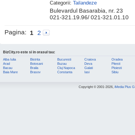
Categorii:
Tailandeze
Bulevardul Basarabia, nr. 23
021-321.19.96/ 021-321.01.10
Pagina:
1
2
BizCity.ro este si in orasul tau:
Alba Iulia
Bistrita
Bucuresti
Craiova
Oradea
Arad
Botosani
Buzau
Deva
Pitesti
Bacau
Braila
Cluj Napoca
Galati
Ploiesti
Baia Mare
Brasov
Constanta
Iasi
Sibiu
Copyright © 2001-2026,
iMedia Plus 