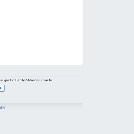
l-ai gasit in Bizcity? Adauga-l chiar tu!
a
itii