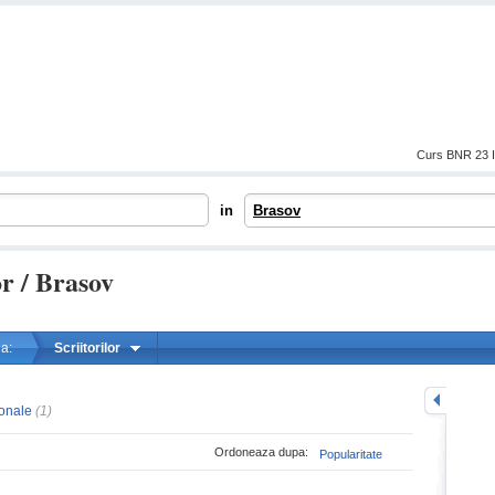
Curs BNR 23 I
in
Brasov
or / Brasov
a:
Scriitorilor
mareste
ionale
(1)
Ordoneaza dupa:
Popularitate