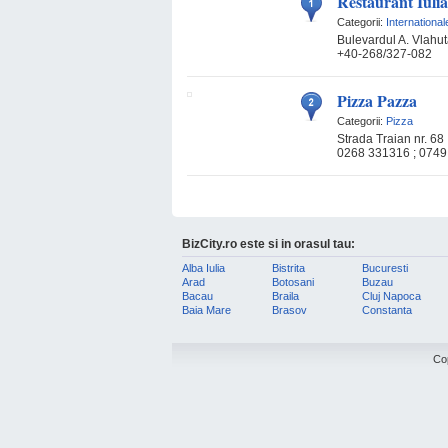
Restaurant Iulia
Categorii:
International
Bulevardul A. Vlahut
+40-268/327-082
Pizza Pazza
Categorii:
Pizza
Strada Traian nr. 68
0268 331316 ; 0749
BizCity.ro este si in orasul tau:
Alba Iulia
Bistrita
Bucuresti
Arad
Botosani
Buzau
Bacau
Braila
Cluj Napoca
Baia Mare
Brasov
Constanta
Co