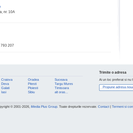
e
a, nr. 10A
 793 207
Trimite o adresa
Craiova
Oradea
Suceava
Ai un loc preferat si nu 
Deva
Pitesti
Targu Mures
Propune adresa nou
Galati
Ploiesti
Timisoara
Iasi
Sibiu
alt oras...
pyright © 2001-2026,
iMedia Plus Group
. Toate drepturile rezervate.
Contact
|
Termeni si cond