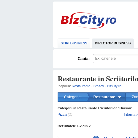
STIRI BUSINESS
DIRECTOR BUSINESS
Cauta:
Restaurante in Scriitoril
Inapoi la:
Restaurante
·
Brasov
·
BizCity.ro
Categorie:
Restaurante
Zon
Categorii in Restaurante / Scriitorilor / Brasov:
Pizza
(1)
Internat
Rezultatele
1-2
din
2