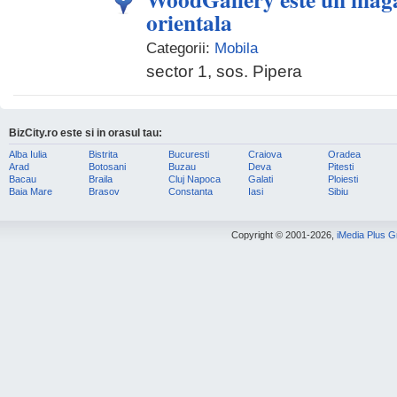
orientala
Categorii:
Mobila
sector 1, sos. Pipera
BizCity.ro este si in orasul tau:
Alba Iulia
Bistrita
Bucuresti
Craiova
Oradea
Arad
Botosani
Buzau
Deva
Pitesti
Bacau
Braila
Cluj Napoca
Galati
Ploiesti
Baia Mare
Brasov
Constanta
Iasi
Sibiu
Copyright © 2001-2026,
iMedia Plus 