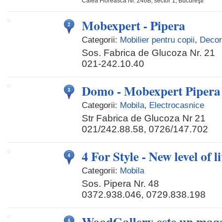
Calea Floreasca Nr. 246B, sector 1, Bucureşti
Mobexpert - Pipera
Categorii:
Mobilier pentru copii
,
Decora
Sos. Fabrica de Glucoza Nr. 21
021-242.10.40
Domo - Mobexpert Pipera
Categorii:
Mobila
,
Electrocasnice
Str Fabrica de Glucoza Nr 21
021/242.88.58, 0726/147.702
4 For Style - New level of l
Categorii:
Mobila
Sos. Pipera Nr. 48
0372.938.046, 0729.838.198
WoodGallery este un maga