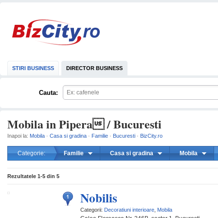
STIRI BUSINESS
DIRECTOR BUSINESS
Cauta:
Mobila in Pipera / Bucuresti
Inapoi la:
Mobila
·
Casa si gradina
·
Familie
·
Bucuresti
·
BizCity.ro
Categorie:
Familie
Casa si gradina
Mobila
mareste
Rezultatele
1-5
din
5
Nobilis
Categorii:
Decoratiuni interioare
,
Mobila