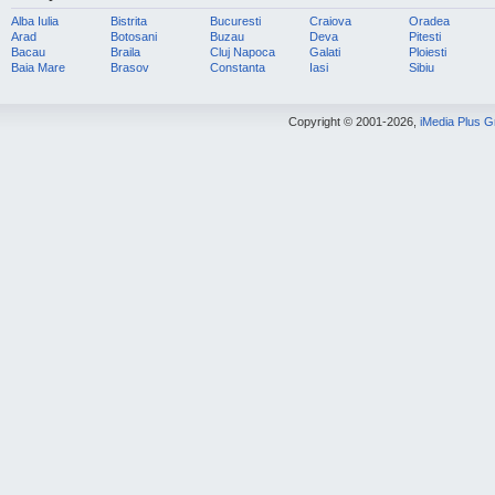
Alba Iulia
Bistrita
Bucuresti
Craiova
Oradea
Arad
Botosani
Buzau
Deva
Pitesti
Bacau
Braila
Cluj Napoca
Galati
Ploiesti
Baia Mare
Brasov
Constanta
Iasi
Sibiu
Copyright © 2001-2026,
iMedia Plus 