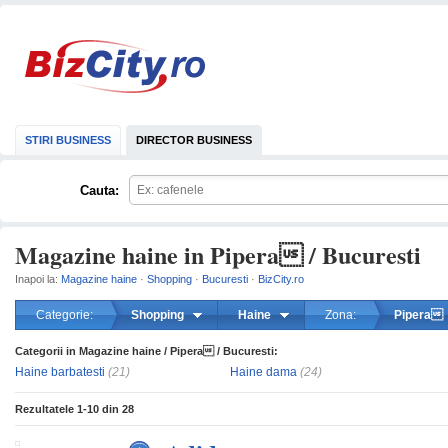
STIRI BUSINESS
DIRECTOR BUSINESS
Cauta:
Magazine haine in Pipera / Bucuresti
Inapoi la:
Magazine haine
·
Shopping
·
Bucuresti
·
BizCity.ro
Categorie:
Shopping
Haine
Zona:
Pipera
Categorii in Magazine haine / Pipera / Bucuresti:
mareste
Haine barbatesti
(21)
Haine dama
(24)
Rezultatele
1-10
din
28