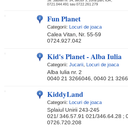
Str. Sabitei nr. 34, sector 3, zona parc IOR,
0721.044.491 sau 0722.261.279
Fun Planet
Categorii:
Locuri de joaca
Calea Vitan, Nr. 55-59
0724.927.042
Kid's Planet - Alba Iulia
Categorii:
Jucarii
,
Locuri de joaca
Alba Iulia nr. 2
0040 21 3266046, 0040 21 326
KiddyLand
Categorii:
Locuri de joaca
Splaiul Unirii 243-245
021/ 346.57.91 021/346.64.28 ; 
0726.720.208