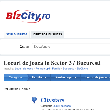
STIRI BUSINESS
DIRECTOR BUSINESS
Cauta:
Locuri de joaca in Sector 3 / Bucuresti
Inapoi la:
Locuri de joaca
·
Pentru copii
·
Familie
·
Bucuresti
·
BizCity.ro
Categorie:
Familie
Pentru copii
Locuri de joaca
mareste
Rezultatele
1-7
din
7
Citystars
Categorii:
Locuri de joaca