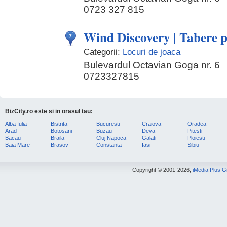
0723 327 815
Wind Discovery | Tabere p
Categorii:
Locuri de joaca
Bulevardul Octavian Goga nr. 6
0723327815
BizCity.ro este si in orasul tau:
Alba Iulia
Bistrita
Bucuresti
Craiova
Oradea
Arad
Botosani
Buzau
Deva
Pitesti
Bacau
Braila
Cluj Napoca
Galati
Ploiesti
Baia Mare
Brasov
Constanta
Iasi
Sibiu
Copyright © 2001-2026,
iMedia Plus 