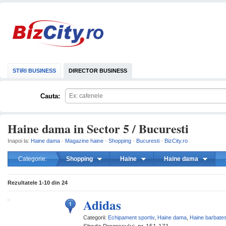
STIRI BUSINESS
DIRECTOR BUSINESS
Cauta:
Haine dama in Sector 5 / Bucuresti
Inapoi la:
Haine dama
·
Magazine haine
·
Shopping
·
Bucuresti
·
BizCity.ro
Categorie:
Shopping
Haine
Haine dama
mareste
Rezultatele
1-10
din
24
Adidas
Categorii:
Echipament sportiv
,
Haine dama
,
Haine barbates