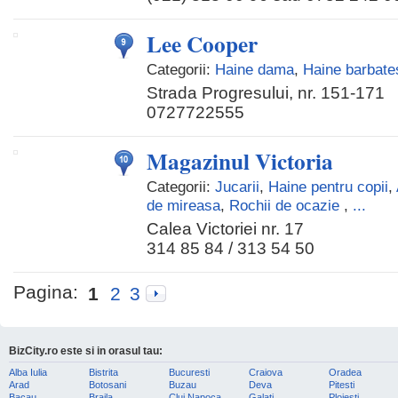
Lee Cooper
Categorii:
Haine dama
,
Haine barbates
Strada Progresului, nr. 151-171
0727722555
Magazinul Victoria
Categorii:
Jucarii
,
Haine pentru copii
,
de mireasa
,
Rochii de ocazie
,
...
Calea Victoriei nr. 17
314 85 84 / 313 54 50
Pagina:
1
2
3
BizCity.ro este si in orasul tau:
Alba Iulia
Bistrita
Bucuresti
Craiova
Oradea
Arad
Botosani
Buzau
Deva
Pitesti
Bacau
Braila
Cluj Napoca
Galati
Ploiesti