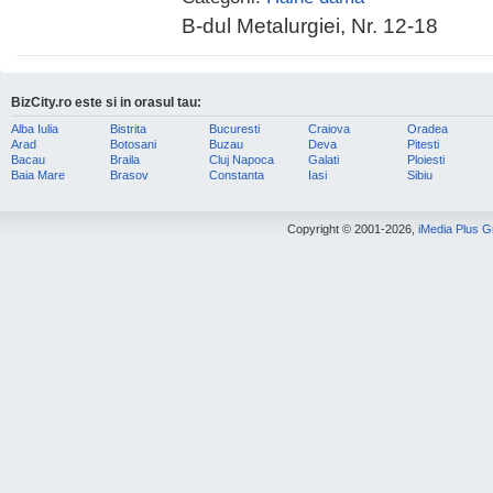
B-dul Metalurgiei, Nr. 12-18
BizCity.ro este si in orasul tau:
Alba Iulia
Bistrita
Bucuresti
Craiova
Oradea
Arad
Botosani
Buzau
Deva
Pitesti
Bacau
Braila
Cluj Napoca
Galati
Ploiesti
Baia Mare
Brasov
Constanta
Iasi
Sibiu
Copyright © 2001-2026,
iMedia Plus 