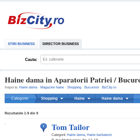
STIRI BUSINESS
DIRECTOR BUSINESS
Cauta:
Haine dama in Aparatorii Patriei / Bucure
Inapoi la:
Haine dama
·
Magazine haine
·
Shopping
·
Bucuresti
·
BizCity.ro
Categorie:
Shopping
Haine
Haine dama
mareste
Rezultatele
1-9
din
9
Tom Tailor
Categorii:
Haine dama
,
Haine barbatesti