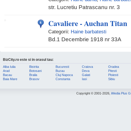
str. Lucretiu Patrascanu nr. 3
Cavaliere - Auchan Titan
Categorii:
Haine barbatesti
Bd.1 Decembrie 1918 nr 33A
BizCity.ro este si in orasul tau:
Alba Iulia
Bistrita
Bucuresti
Craiova
Oradea
Arad
Botosani
Buzau
Deva
Pitesti
Bacau
Braila
Cluj Napoca
Galati
Ploiesti
Baia Mare
Brasov
Constanta
Iasi
Sibiu
Copyright © 2001-2026,
iMedia Plus 