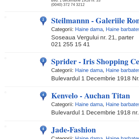
Bvd. 1 decembrie 1918 nr. 33
(0040) 372 74 3212
Steilmannn - Galeriile Ro
Categorii:
Haine dama
,
Haine barbates
Soseaua Vergului nr. 21, parter
021 255 15 41
Sprider - Iris Shopping C
Categorii:
Haine dama
,
Haine barbates
Bulevardul 1 Decembrie 1918 Nr
Kenvelo - Auchan Titan
Categorii:
Haine dama
,
Haine barbates
Bulevardul 1 Decembrie 1918 nr
Jade-Fashion
Categorii:
Haine dama
,
Haine barbates