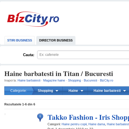
STIRI BUSINESS
DIRECTOR BUSINESS
Cauta:
Haine barbatesti in Titan / Bucuresti
Inapoi la:
Haine barbatesti
·
Magazine haine
·
Shopping
·
Bucuresti
·
BizCity.ro
Categorie:
Shopping
Haine
Haine barbatesti
mareste
Rezultatele
1-6
din
6
Takko Fashion - Iris Shop
Categorii:
Haine pentru copii
,
Haine dama
,
Haine barbatest