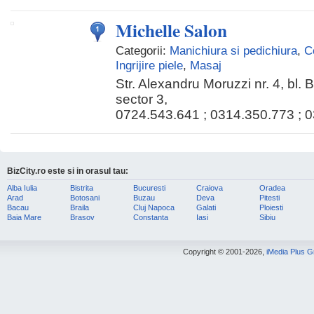
Michelle Salon
Categorii:
Manichiura si pedichiura
,
C
Ingrijire piele
,
Masaj
Str. Alexandru Moruzzi nr. 4, bl. B
sector 3,
0724.543.641 ; 0314.350.773 ; 
BizCity.ro este si in orasul tau:
Alba Iulia
Bistrita
Bucuresti
Craiova
Oradea
Arad
Botosani
Buzau
Deva
Pitesti
Bacau
Braila
Cluj Napoca
Galati
Ploiesti
Baia Mare
Brasov
Constanta
Iasi
Sibiu
Copyright © 2001-2026,
iMedia Plus 