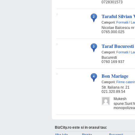
0728301573
Taraful Silvian 
Categorii:
Formatii / La
Nicolae Balcescu nr
0765.000.025
Taraf Bucuresti
Categorii:
Formatii / La
Bucuresti
0760 169 937
Bon Mariage
Categorii:
Firme cateri
Str. Italiana nr. 21
021.320.89.54
Mukesh
spune:Sunt fo
monopolizeaza
BizCity.ro este si in orasul tau:
Alba Iulia
Bistrita
Bucuresti