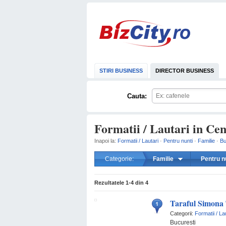
STIRI BUSINESS
DIRECTOR BUSINESS
Cauta:
Formatii / Lautari in Cen
Inapoi la:
Formatii / Lautari
·
Pentru nunti
·
Familie
·
Bu
Categorie:
Familie
Pentru n
Rezultatele
1-4
din
4
Taraful Simona
Categorii:
Formatii / La
Bucuresti