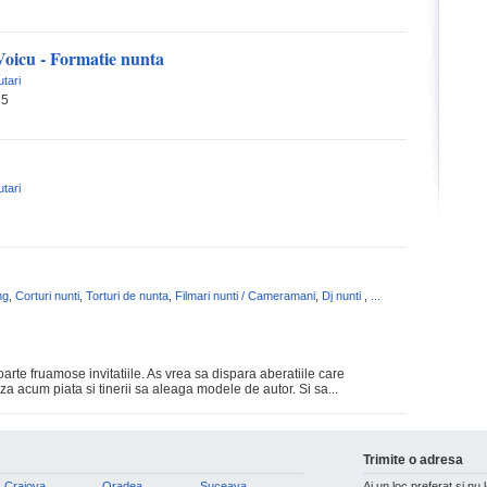
Voicu - Formatie nunta
utari
 5
utari
ng
,
Corturi nunti
,
Torturi de nunta
,
Filmari nunti / Cameramani
,
Dj nunti
,
...
arte fruamose invitatiile. As vrea sa dispara aberatiile care
 acum piata si tinerii sa aleaga modele de autor. Si sa...
Trimite o adresa
Craiova
Oradea
Suceava
Ai un loc preferat si nu 