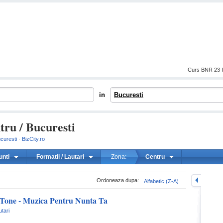
Curs BNR 23 I
in
Bucuresti
tru / Bucuresti
curesti
·
BizCity.ro
unti
Formatii / Lautari
Zona:
Centru
mareste
Ordoneaza dupa:
Alfabetic (Z-A)
 Tone - Muzica Pentru Nunta Ta
utari