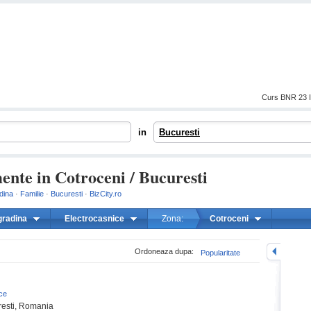
Curs BNR 23 I
in
Bucuresti
ente in Cotroceni / Bucuresti
dina
·
Familie
·
Bucuresti
·
BizCity.ro
gradina
Electrocasnice
Zona:
Cotroceni
mareste
Ordoneaza dupa:
Popularitate
ce
resti, Romania