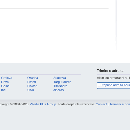
Trimite o adresa
Craiova
Oradea
Suceava
Ai un loc preferat si nu 
Deva
Pitesti
Targu Mures
Propune adresa nou
Galati
Ploiesti
Timisoara
Iasi
Sibiu
alt oras...
pyright © 2001-2026,
iMedia Plus Group
. Toate drepturile rezervate.
Contact
|
Termeni si cond