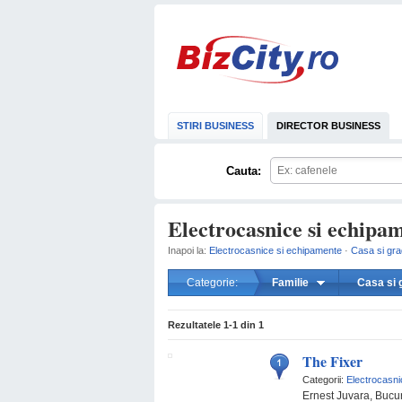
STIRI BUSINESS
DIRECTOR BUSINESS
Cauta:
Electrocasnice si echipam
Inapoi la:
Electrocasnice si echipamente
·
Casa si gra
Categorie:
Familie
Casa si 
Rezultatele
1-1
din
1
The Fixer
Categorii:
Electrocasni
Ernest Juvara, Bucu