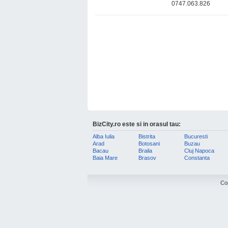
0747.063.826
BizCity.ro este si in orasul tau:
Alba Iulia
Bistrita
Bucuresti
Arad
Botosani
Buzau
Bacau
Braila
Cluj Napoca
Baia Mare
Brasov
Constanta
Co