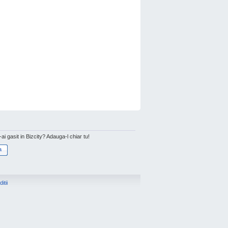
l-ai gasit in Bizcity? Adauga-l chiar tu!
a
itii