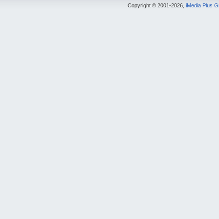
Copyright © 2001-2026,
iMedia Plus 