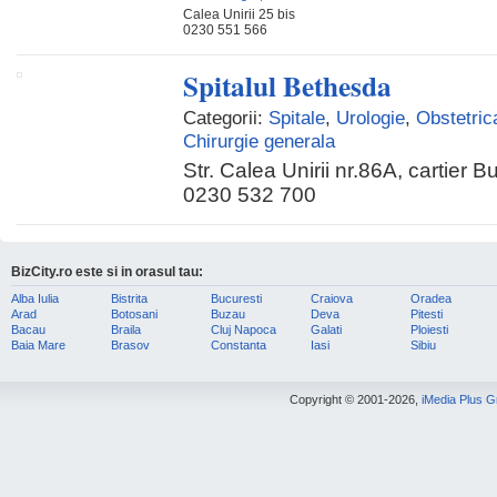
Calea Unirii 25 bis
0230 551 566
Spitalul Bethesda
Categorii:
Spitale
,
Urologie
,
Obstetric
Chirurgie generala
Str. Calea Unirii nr.86A, cartier B
0230 532 700
BizCity.ro este si in orasul tau:
Alba Iulia
Bistrita
Bucuresti
Craiova
Oradea
Arad
Botosani
Buzau
Deva
Pitesti
Bacau
Braila
Cluj Napoca
Galati
Ploiesti
Baia Mare
Brasov
Constanta
Iasi
Sibiu
Copyright © 2001-2026,
iMedia Plus 