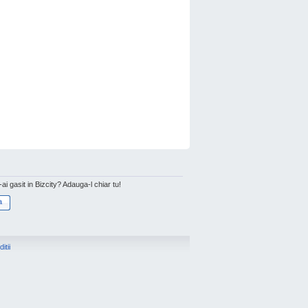
l-ai gasit in Bizcity? Adauga-l chiar tu!
a
itii