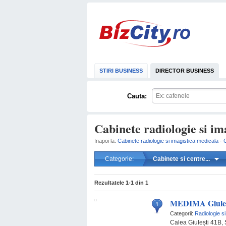
STIRI BUSINESS
DIRECTOR BUSINESS
Cauta:
Cabinete radiologie si im
Inapoi la:
Cabinete radiologie si imagistica medicala
·
C
Categorie:
Cabinete si centre...
Rezultatele
1-1
din
1
MEDIMA Giules
Categorii:
Radiologie s
Calea Giulești 41B, 