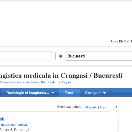
Curs BNR 23 I
in
Bucuresti
agistica medicala in Crangasi / Bucuresti
abinete si centre medicale
·
Bucuresti
·
BizCity.ro
Radiologie si imagistica...
Zona:
Crangasi
mareste
Ordoneaza dupa:
Alfabetic (A-Z)
ti
i imagistica medicala
Sector 6, București