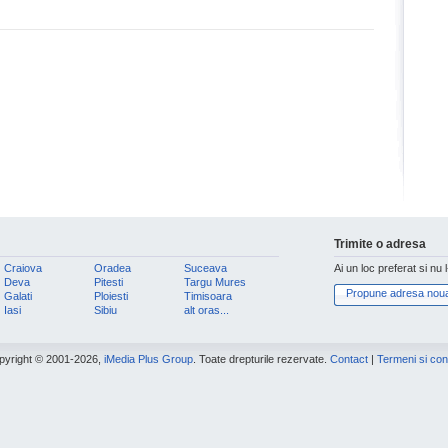
Trimite o adresa
Craiova
Oradea
Suceava
Ai un loc preferat si nu 
Deva
Pitesti
Targu Mures
Propune adresa nou
Galati
Ploiesti
Timisoara
Iasi
Sibiu
alt oras...
pyright © 2001-2026,
iMedia Plus Group
. Toate drepturile rezervate.
Contact
|
Termeni si cond