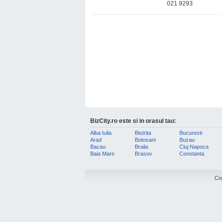
021 9293
BizCity.ro este si in orasul tau:
Alba Iulia
Bistrita
Bucuresti
Arad
Botosani
Buzau
Bacau
Braila
Cluj Napoca
Baia Mare
Brasov
Constanta
Co