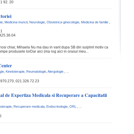
1 92. 20
toriei
ie
,
Medicina muncii
,
Neurologie
,
Obstetrica-ginecologie
,
Medicina de familie
,
 1
425.36.04
enosi chiar, Mihaela Nu ma dau in vant dupa SB din suiplml motiv ca
mpe produsele lorDar aici (ma rog aici in orasul meu...
Center
gie
,
Kinetoterapie
,
Reumatologie
,
Alergologie
,
...
.970.270, 021.326.72.23
nal de Expertiza Medicala si Recuperare a Capacitatii
toterapie
,
Recuperare medicala
,
Endocrinologie
,
ORL
,
...
6