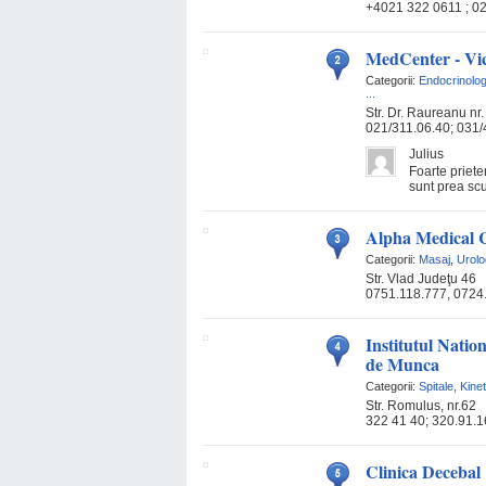
+4021 322 0611 ; 02
MedCenter - Vic
Categorii:
Endocrinolog
...
Str. Dr. Raureanu nr.
021/311.06.40; 031/
Julius
Foarte priet
sunt prea scu
Alpha Medical 
Categorii:
Masaj
,
Urolo
Str. Vlad Judeţu 46
0751.118.777, 0724
Institutul Natio
de Munca
Categorii:
Spitale
,
Kine
Str. Romulus, nr.62
322 41 40; 320.91.1
Clinica Decebal