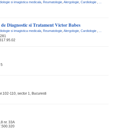
iologie si imagistica medicala
,
Reumatologie
,
Alergologie
,
Cardiologie
,
...
 de Diagnostic si Tratament Victor Babes
iologie si imagistica medicala
,
Reumatologie
,
Alergologie
,
Cardiologie
,
...
 281
 317.95.02
 5
r.102-110, sector 1, Bucuresti
18 nr. 33A
7.500.320