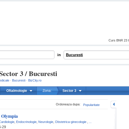
Curs BNR 23 I
in
Bucuresti
Sector 3 / Bucuresti
edicale
·
Bucuresti
·
BizCity.ro
Oftalmologie
Zona:
Sector 3
mareste
Ordoneaza dupa:
Popularitate
l Olympia
Cardiologie
,
Endocrinologie
,
Neurologie
,
Obstetrica-ginecologie
,
...
5-29