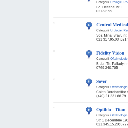
Categorii:
Urologie
,
Rad
Bd. Decebal nr.1
021-96 99
Centrul Medical
Categorii:
Urologie
,
Rad
Sos. Mihai Bravu nr.
021 317.95.03 ;021
Fidelity Vision
Categorii:
Oftalmologie
B-dul. Th. Pallady nr
0769.340.705
Sover
Categorii:
Oftalmologie
Calea Dorobantilor n
(+40) 21 231 66 79
Optiblu - Titan
Categorii:
Oftalmologie
Str. 1 Decembrie 19
021.345.15.20; 072