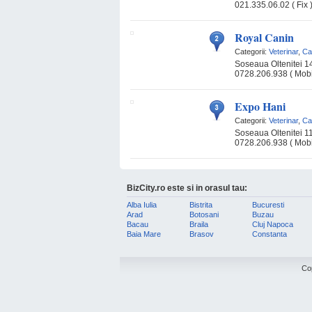
021.335.06.02 ( Fix 
Royal Canin
Categorii:
Veterinar
,
Ca
Soseaua Oltenitei 14
0728.206.938 ( Mobil
Expo Hani
Categorii:
Veterinar
,
Ca
Soseaua Oltenitei 11
0728.206.938 ( Mobi
BizCity.ro este si in orasul tau:
Alba Iulia
Bistrita
Bucuresti
Arad
Botosani
Buzau
Bacau
Braila
Cluj Napoca
Baia Mare
Brasov
Constanta
Co