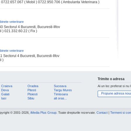
) 0722.657.067 ( Mobil ) 0722.950.706 ( Ambulanta Veterinara )
binete veterinare
0 Sectorul 4 Bucuresti, Bucuresti-Ilfov
 ) 021.332.60.22 ( Fix )
binete veterinare
1 Sectorul 4 Bucuresti, Bucuresti-Ilfov
l )
Trimite o adresa
Craiova
Oradea
Suceava
Ai un loc preferat si nu 
Deva
Pitesti
Targu Mures
Propune adresa nou
Galati
Ploiesti
Timisoara
Iasi
Sibiu
alt oras...
pyright © 2001-2026,
iMedia Plus Group
. Toate drepturile rezervate.
Contact
|
Termeni si cond