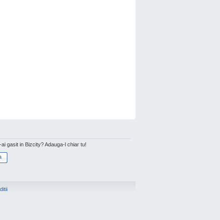
l-ai gasit in Bizcity? Adauga-l chiar tu!
a
itii