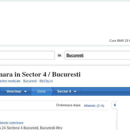
Curs BNR 23 I
in
Bucuresti
ara in Sector 4 / Bucuresti
centre medicale
·
Bucuresti
·
BizCity.ro
Veterinar
Zona:
Sector 4
mareste
Ordoneaza dupa:
Alfabetic (Z-A)
binete veterinare
24 Sectorul 4 Bucuresti, Bucuresti-Ilfov