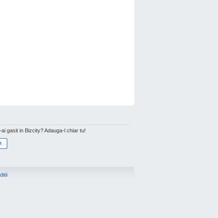
l-ai gasit in Bizcity? Adauga-l chiar tu!
a
itii