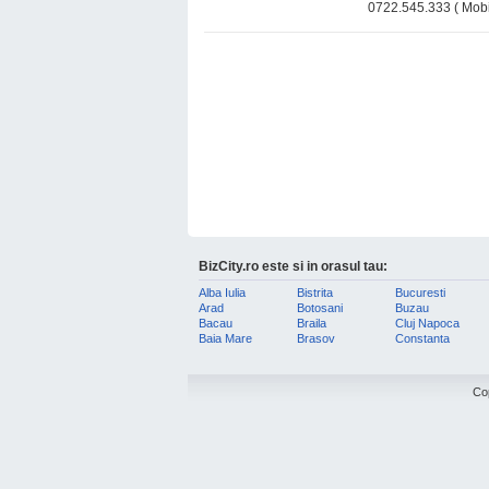
0722.545.333 ( Mobil
BizCity.ro este si in orasul tau:
Alba Iulia
Bistrita
Bucuresti
Arad
Botosani
Buzau
Bacau
Braila
Cluj Napoca
Baia Mare
Brasov
Constanta
Co