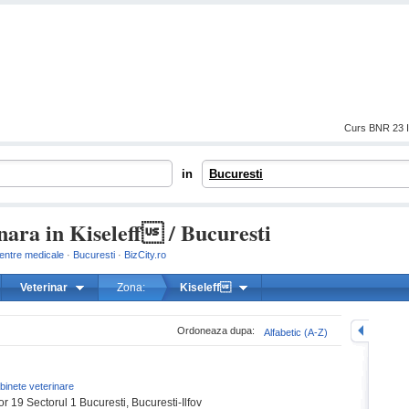
Curs BNR 23 I
in
Bucuresti
nara in Kiseleff / Bucuresti
centre medicale
·
Bucuresti
·
BizCity.ro
Veterinar
Zona:
Kiseleff
mareste
Ordoneaza dupa:
Alfabetic (A-Z)
binete veterinare
r 19 Sectorul 1 Bucuresti, Bucuresti-Ilfov