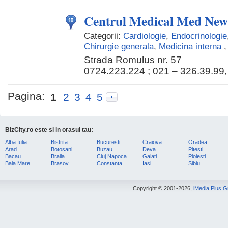
Centrul Medical Med New
Categorii:
Cardiologie
,
Endocrinologie
Chirurgie generala
,
Medicina interna
Strada Romulus nr. 57
0724.223.224 ; 021 – 326.39.99,
Pagina:
1
2
3
4
5
BizCity.ro este si in orasul tau:
Alba Iulia
Bistrita
Bucuresti
Craiova
Oradea
Arad
Botosani
Buzau
Deva
Pitesti
Bacau
Braila
Cluj Napoca
Galati
Ploiesti
Baia Mare
Brasov
Constanta
Iasi
Sibiu
Copyright © 2001-2026,
iMedia Plus 