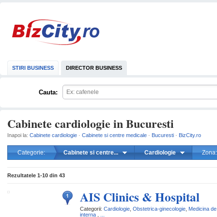
STIRI BUSINESS
DIRECTOR BUSINESS
Cauta:
Cabinete cardiologie in Bucuresti
Inapoi la:
Cabinete cardiologie
·
Cabinete si centre medicale
·
Bucuresti
·
BizCity.ro
Categorie:
Cabinete si centre...
Cardiologie
Zona:
mareste
Rezultatele
1-10
din
43
AIS Clinics & Hospital
Categorii:
Cardiologie
,
Obstetrica-ginecologie
,
Medicina de 
interna
,
...