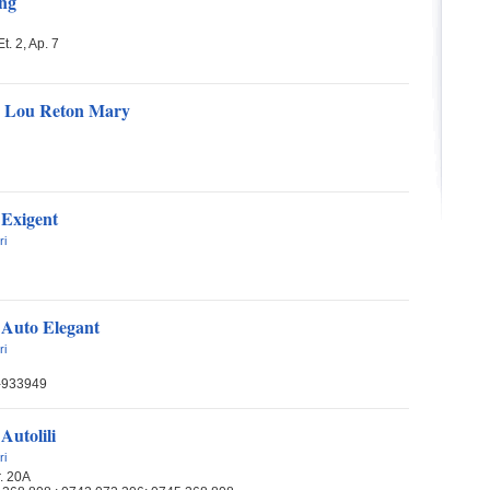
ing
Et. 2, Ap. 7
 Lou Reton Mary
 Exigent
ri
i Auto Elegant
ri
-933949
Autolili
ri
r. 20A