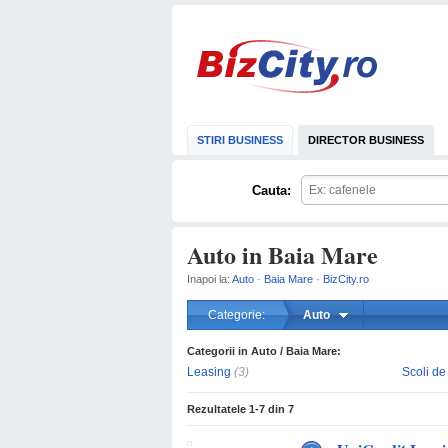
STIRI BUSINESS
DIRECTOR BUSINESS
Cauta:
Auto in Baia Mare
Inapoi la:
Auto
·
Baia Mare
·
BizCity.ro
Categorie:
Auto
Categorii in Auto / Baia Mare:
Leasing
(3)
Scoli de
Rezultatele
1-7
din
7