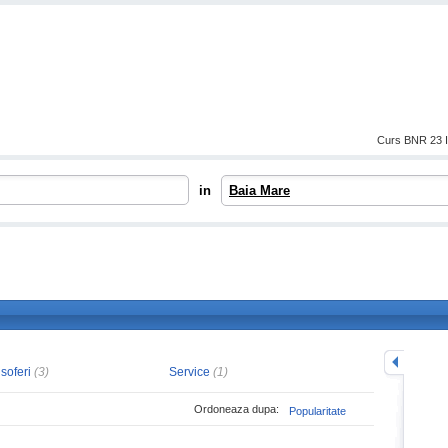
Curs BNR 23 I
in
Baia Mare
mareste
 soferi
(3)
Service
(1)
Ordoneaza dupa:
Popularitate