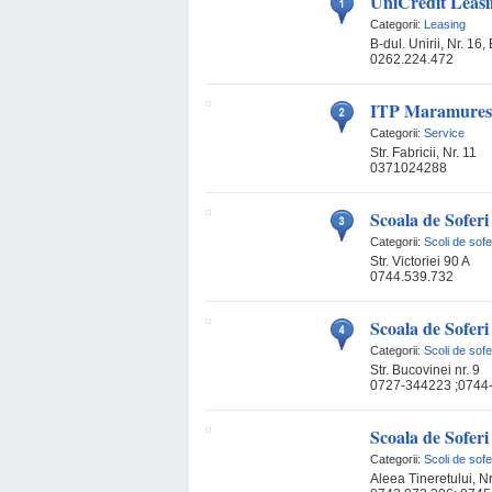
UniCredit Leas
Categorii:
Leasing
B-dul. Unirii, Nr. 16, 
0262.224.472
ITP Maramures
Categorii:
Service
Str. Fabricii, Nr. 11
0371024288
Scoala de Soferi
Categorii:
Scoli de sofe
Str. Victoriei 90 A
0744.539.732
Scoala de Sofer
Categorii:
Scoli de sofe
Str. Bucovinei nr. 9
0727-344223 ;0744
Scoala de Soferi 
Categorii:
Scoli de sofe
Aleea Tineretului, N