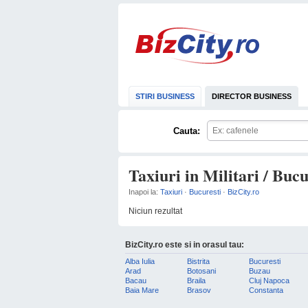
STIRI BUSINESS
DIRECTOR BUSINESS
Cauta:
Taxiuri in Militari / Bucu
Inapoi la:
Taxiuri
·
Bucuresti
·
BizCity.ro
Niciun rezultat
BizCity.ro este si in orasul tau:
Alba Iulia
Bistrita
Bucuresti
Arad
Botosani
Buzau
Bacau
Braila
Cluj Napoca
Baia Mare
Brasov
Constanta