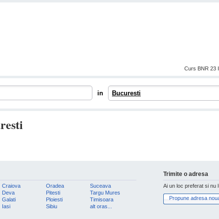
Curs BNR 23 I
in
Bucuresti
resti
Trimite o adresa
Craiova
Oradea
Suceava
Ai un loc preferat si nu 
Deva
Pitesti
Targu Mures
Propune adresa nou
Galati
Ploiesti
Timisoara
Iasi
Sibiu
alt oras...