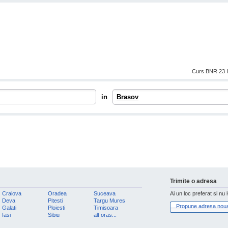
Curs BNR 23 I
in
Brasov
Trimite o adresa
Craiova
Oradea
Suceava
Ai un loc preferat si nu 
Deva
Pitesti
Targu Mures
Propune adresa nou
Galati
Ploiesti
Timisoara
Iasi
Sibiu
alt oras...