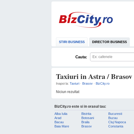
STIRI BUSINESS
DIRECTOR BUSINESS
Cauta:
Taxiuri in Astra / Brasov
Inapoi la:
Taxiuri
·
Brasov
·
BizCity.ro
Niciun rezultat
BizCity.ro este si in orasul tau:
Alba Iulia
Bistrita
Bucuresti
Arad
Botosani
Buzau
Bacau
Braila
Cluj Napoca
Baia Mare
Brasov
Constanta