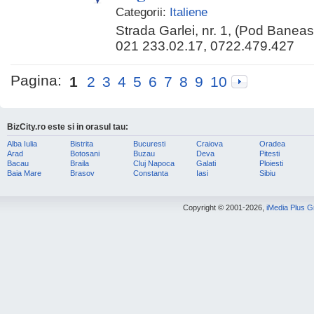
Categorii:
Italiene
Strada Garlei, nr. 1, (Pod Baneas
021 233.02.17, 0722.479.427
Pagina:
1
2
3
4
5
6
7
8
9
10
BizCity.ro este si in orasul tau:
Alba Iulia
Bistrita
Bucuresti
Craiova
Oradea
Arad
Botosani
Buzau
Deva
Pitesti
Bacau
Braila
Cluj Napoca
Galati
Ploiesti
Baia Mare
Brasov
Constanta
Iasi
Sibiu
Copyright © 2001-2026,
iMedia Plus 