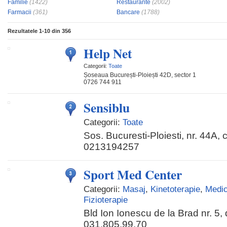
Familie
(1422)
Restaurante
(2002)
Farmacii
(361)
Bancare
(1788)
Rezultatele
1-10
din
356
Help Net
Categorii:
Toate
Șoseaua București-Ploiești 42D, sector 1
0726 744 911
Sensiblu
Categorii:
Toate
Sos. Bucuresti-Ploiesti, nr. 44A,
0213194257
Sport Med Center
Categorii:
Masaj
,
Kinetoterapie
,
Medic
Fizioterapie
Bld Ion Ionescu de la Brad nr. 5,
031.805.99.70