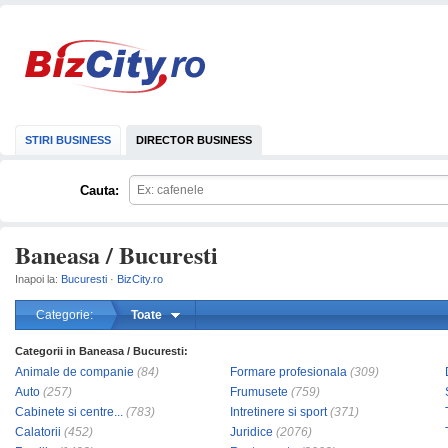
STIRI BUSINESS
DIRECTOR BUSINESS
Cauta:
Baneasa / Bucuresti
Inapoi la:
Bucuresti
·
BizCity.ro
Categorie:
Toate
Categorii in Baneasa / Bucuresti:
mareste
Animale de companie
(84)
Formare profesionala
(309)
Auto
(257)
Frumusete
(759)
Cabinete si centre...
(783)
Intretinere si sport
(371)
Calatorii
(452)
Juridice
(2076)