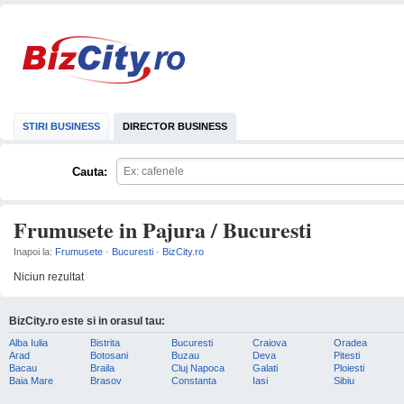
STIRI BUSINESS
DIRECTOR BUSINESS
Cauta:
Frumusete in Pajura / Bucuresti
Inapoi la:
Frumusete
·
Bucuresti
·
BizCity.ro
Niciun rezultat
BizCity.ro este si in orasul tau:
Alba Iulia
Bistrita
Bucuresti
Craiova
Oradea
Arad
Botosani
Buzau
Deva
Pitesti
Bacau
Braila
Cluj Napoca
Galati
Ploiesti
Baia Mare
Brasov
Constanta
Iasi
Sibiu