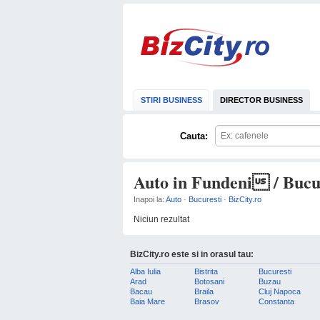
STIRI BUSINESS
DIRECTOR BUSINESS
Cauta:
Auto in Fundeni / Bucu
Inapoi la:
Auto
·
Bucuresti
·
BizCity.ro
Niciun rezultat
BizCity.ro este si in orasul tau:
Alba Iulia
Bistrita
Bucuresti
Arad
Botosani
Buzau
Bacau
Braila
Cluj Napoca
Baia Mare
Brasov
Constanta