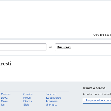
Curs BNR 23 I
in
Bucuresti
resti
Trimite o adresa
Craiova
Oradea
Suceava
Ai un loc preferat si nu 
Deva
Pitesti
Targu Mures
Propune adresa nou
Galati
Ploiesti
Timisoara
Iasi
Sibiu
alt oras...