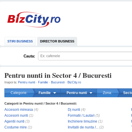
STIRI BUSINESS
DIRECTOR BUSINESS
Cauta:
Pentru nunti in Sector 4 / Bucuresti
Inapoi la:
Pentru nunti
·
Familie
·
Bucuresti
·
BizCity.ro
Categorie:
Familie
Pentru nunti
Zona:
Secto
Categorii in Pentru nunti / Sector 4 / Bucuresti:
mareste
Accesorii mireasa
(4)
Dj nunti
(4)
Accesorii nunti
(1)
Formatii / Lautari
(5)
Agentii nunti
(3)
Inchiriere limuzine
(1)
Costume mire
(1)
Invitatii de nunta /...
(2)