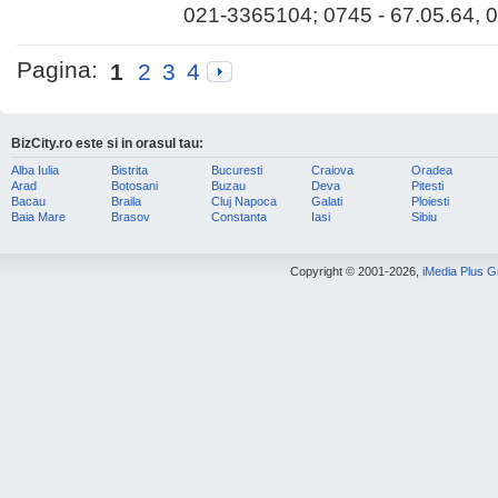
021-3365104; 0745 - 67.05.64, 0
Pagina:
1
2
3
4
BizCity.ro este si in orasul tau:
Alba Iulia
Bistrita
Bucuresti
Craiova
Oradea
Arad
Botosani
Buzau
Deva
Pitesti
Bacau
Braila
Cluj Napoca
Galati
Ploiesti
Baia Mare
Brasov
Constanta
Iasi
Sibiu
Copyright © 2001-2026,
iMedia Plus 