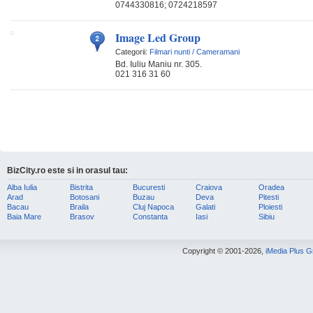
0744330816; 0724218597
Image Led Group
Categorii:
Filmari nunti / Cameramani
Bd. Iuliu Maniu nr. 305.
021 316 31 60
BizCity.ro este si in orasul tau:
Alba Iulia
Bistrita
Bucuresti
Craiova
Oradea
Arad
Botosani
Buzau
Deva
Pitesti
Bacau
Braila
Cluj Napoca
Galati
Ploiesti
Baia Mare
Brasov
Constanta
Iasi
Sibiu
Copyright © 2001-2026,
iMedia Plus 