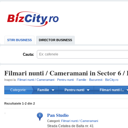
STIRI BUSINESS
DIRECTOR BUSINESS
Cauta:
Filmari nunti / Cameramani in Sector 6 / 
Inapoi la:
Filmari nunti / Cameramani
·
Pentru nunti
·
Familie
·
Bucuresti
·
BizCity.ro
Categorie:
Familie
Pentru nunti
Filmari nunti /...
mareste
Rezultatele
1-2
din
2
Pan Studio
Categorii:
Filmari nunti / Cameramani
Strada Cetatea de Balta nr. 41