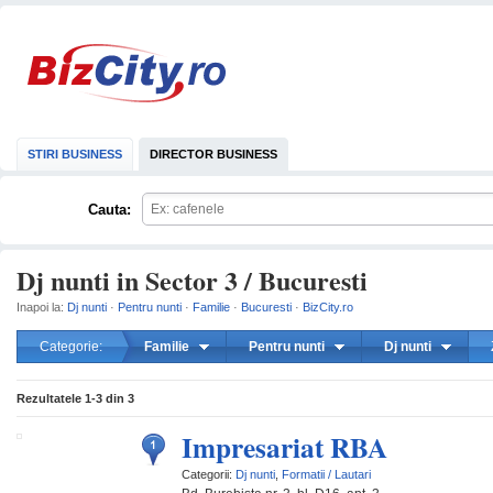
STIRI BUSINESS
DIRECTOR BUSINESS
Cauta:
Dj nunti in Sector 3 / Bucuresti
Inapoi la:
Dj nunti
·
Pentru nunti
·
Familie
·
Bucuresti
·
BizCity.ro
Categorie:
Familie
Pentru nunti
Dj nunti
mareste
Rezultatele
1-3
din
3
Impresariat RBA
Categorii:
Dj nunti
,
Formatii / Lautari