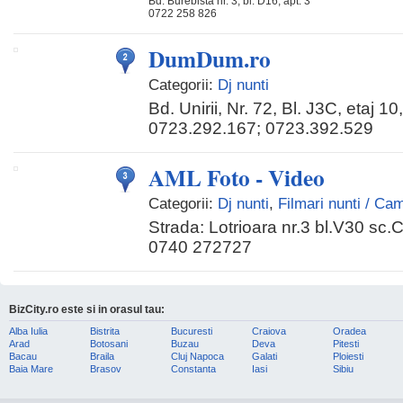
Bd. Burebista nr. 3, bl. D16, apt. 3
0722 258 826
DumDum.ro
Categorii:
Dj nunti
Bd. Unirii, Nr. 72, Bl. J3C, etaj 10
0723.292.167; 0723.392.529
AML Foto - Video
Categorii:
Dj nunti
,
Filmari nunti / C
Strada: Lotrioara nr.3 bl.V30 sc.
0740 272727
BizCity.ro este si in orasul tau:
Alba Iulia
Bistrita
Bucuresti
Craiova
Oradea
Arad
Botosani
Buzau
Deva
Pitesti
Bacau
Braila
Cluj Napoca
Galati
Ploiesti
Baia Mare
Brasov
Constanta
Iasi
Sibiu