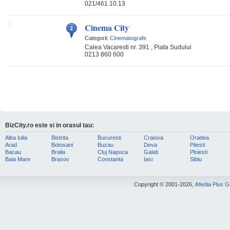
021/461.10.13
Cinema City
Categorii:
Cinematografe
Calea Vacaresti nr. 391 , Piata Sudului
0213 860 600
BizCity.ro este si in orasul tau:
Alba Iulia
Bistrita
Bucuresti
Craiova
Oradea
Arad
Botosani
Buzau
Deva
Pitesti
Bacau
Braila
Cluj Napoca
Galati
Ploiesti
Baia Mare
Brasov
Constanta
Iasi
Sibiu
Copyright © 2001-2026,
iMedia Plus 