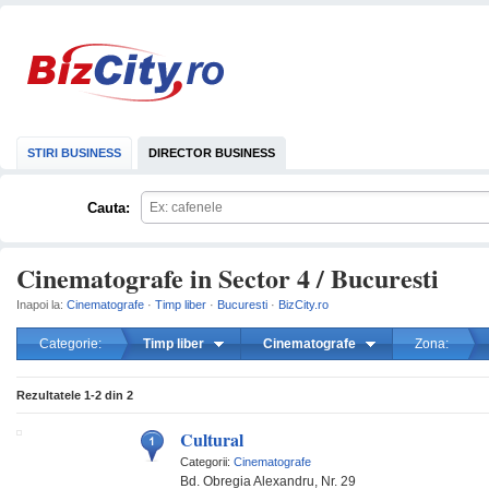
STIRI BUSINESS
DIRECTOR BUSINESS
Cauta:
Cinematografe in Sector 4 / Bucuresti
Inapoi la:
Cinematografe
·
Timp liber
·
Bucuresti
·
BizCity.ro
Categorie:
Timp liber
Cinematografe
Zona:
mareste
Rezultatele
1-2
din
2
Cultural
Categorii:
Cinematografe
Bd. Obregia Alexandru, Nr. 29