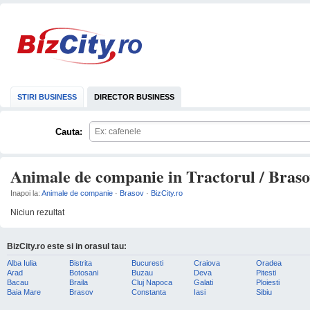
STIRI BUSINESS
DIRECTOR BUSINESS
Cauta:
Animale de companie in Tractorul / Bras
Inapoi la:
Animale de companie
·
Brasov
·
BizCity.ro
Niciun rezultat
BizCity.ro este si in orasul tau:
Alba Iulia
Bistrita
Bucuresti
Craiova
Oradea
Arad
Botosani
Buzau
Deva
Pitesti
Bacau
Braila
Cluj Napoca
Galati
Ploiesti
Baia Mare
Brasov
Constanta
Iasi
Sibiu